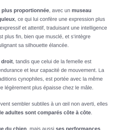
et plus proportionnée
, avec un
museau
guleux
, ce qui lui confère une expression plus
pressif et attentif, traduisant une intelligence
t plus fin, bien que musclé, et s’intègre
ignant sa silhouette élancée.
 droit
, tandis que celui de la femelle est
r endurance et leur capacité de mouvement. La
ditions cynophiles, est portée avec la même
tre légèrement plus épaisse chez le mâle.
nt sembler subtiles à un œil non averti, elles
le adultes sont comparés côte à côte
.
ue du chien
, mais aussi
ses performances