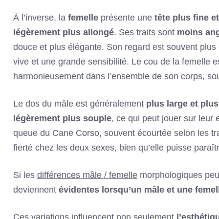
À l’inverse, la
femelle
présente une
tête plus fine 
légèrement plus allongé
. Ses traits sont
moins an
douce et plus élégante. Son regard est souvent plus ex
vive et une grande sensibilité. Le cou de la femelle es
harmonieusement dans l’ensemble de son corps, soul
Le dos du mâle est généralement
plus large et plus
légèrement plus souple
, ce qui peut jouer sur leu
queue du Cane Corso, souvent écourtée selon les tra
fierté chez les deux sexes, bien qu’elle puisse paraî
Si les
différences mâle / femelle
morphologiques peuve
deviennent
évidentes lorsqu’un mâle et une femel
Ces variations influencent non seulement
l’esthétiq