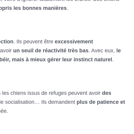
appris les bonnes manières
.
ection
. Ils peuvent être
excessivement
 avoir
un seuil de réactivité très bas
. Avec eux,
le
éir, mais à mieux gérer leur instinct naturel
.
s les chiens issus de refuges peuvent avoir
des
de socialisation… Ils demandent
plus de patience et
mée.