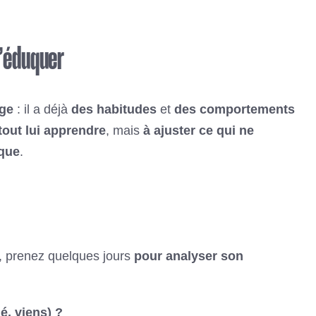
l’éduquer
rge
: il a déjà
des habitudes
et
des comportements
tout lui apprendre
, mais
à ajuster ce qui ne
ique
.
, prenez quelques jours
pour analyser son
é, viens) ?