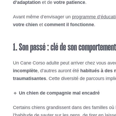
d’adaptation
et de
votre patience
.
Avant même d’envisager un
programme d’éducati
votre chien
et
comment il fonctionne
.
1. Son passé : clé de son comportement
Un Cane Corso adulte peut arriver chez vous av
incomplète
, d’autres auront été
habitués à des 
traumatisantes
. Cette diversité de parcours imp
🔹
Un chien de compagnie mal encadré
Certains chiens grandissent dans des familles où
l’habitude de sauter sur les gens, de tirer en lais