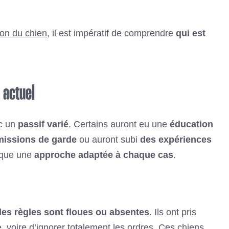
on du chien
, il est impératif de comprendre
qui est
 actuel
ec un
passif varié
. Certains auront eu une
éducation
missions de garde
ou auront subi
des expériences
lique une
approche adaptée à chaque cas
.
les règles sont floues ou absentes
. Ils ont pris
se, voire d’ignorer totalement les ordres. Ces chiens