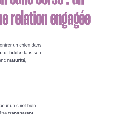
ne relation engagée
e entrer un chien dans
 et fidèle
dans son
donc
maturité,
 pour un chiot bien
 être
transparent
,