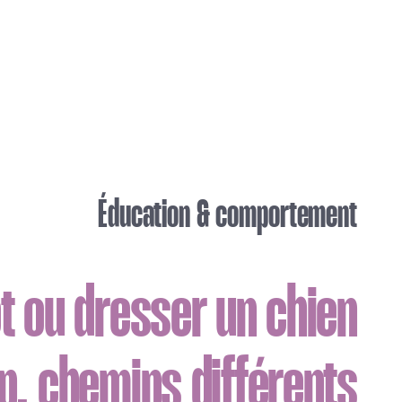
Éducation & comportement
t ou dresser un chien
p, chemins différents