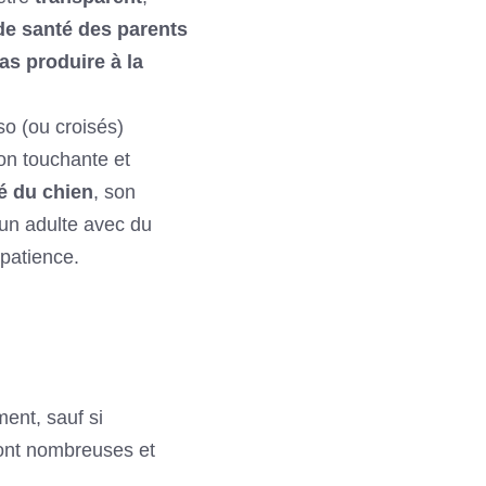
de santé des parents
as produire à la
o (ou croisés)
on touchante et
é du chien
, son
, un adulte avec du
patience.
ent, sauf si
sont nombreuses et