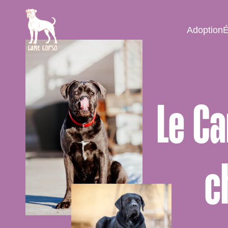
Adoption
É
Le Ca
c