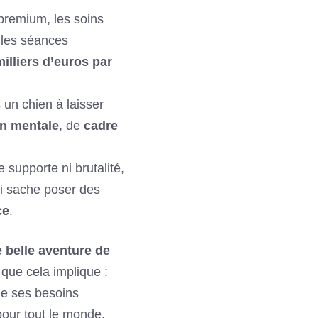
 premium, les soins
s les séances
illiers d’euros par
 un chien à laisser
on mentale
, de
cadre
ne supporte ni brutalité,
qui sache poser des
ce
.
 belle aventure de
 que cela implique :
de ses besoins
pour tout le monde,