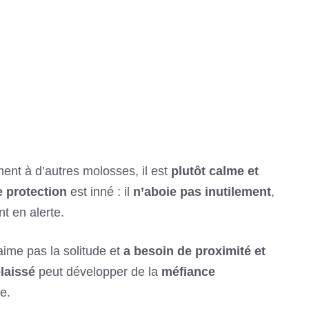
ment à d’autres molosses, il est
plutôt calme et
e protection
est inné : il
n’aboie pas inutilement
,
t en alerte.
n’aime pas la solitude et
a besoin de proximité et
laissé
peut développer de la
méfiance
e.